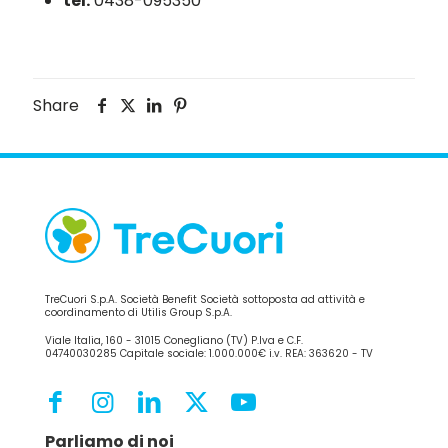
tel:
0438-095350
Share
TreCuori S.p.A. Società Benefit Società sottoposta ad attività e
coordinamento di Utilis Group S.p.A.
Viale Italia, 160 - 31015 Conegliano (TV) P.Iva e C.F.
04740030285 Capitale sociale: 1.000.000€ i.v. REA: 363620 - TV
Parliamo di noi