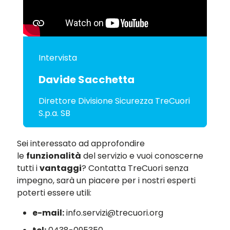
Intervista
Davide Sacchetta
Direttore Divisione Sicurezza TreCuori
S.p.a. SB
Sei interessato ad approfondire
le
funzionalità
del servizio e vuoi conoscerne
tutti i
vantaggi
? Contatta TreCuori senza
impegno, sarà un piacere per i nostri esperti
poterti essere utili:
e-mail:
info.servizi@trecuori.org