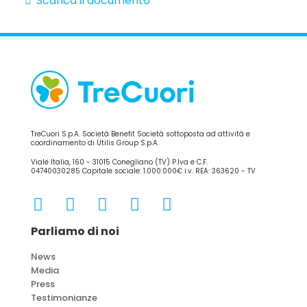
Scarica il documento
TreCuori S.p.A. Società Benefit Società sottoposta ad attività e
coordinamento di Utilis Group S.p.A.
Viale Italia, 160 - 31015 Conegliano (TV) P.Iva e C.F.
04740030285 Capitale sociale: 1.000.000€ i.v. REA: 363620 - TV
Parliamo di noi
News
Media
Press
Testimonianze