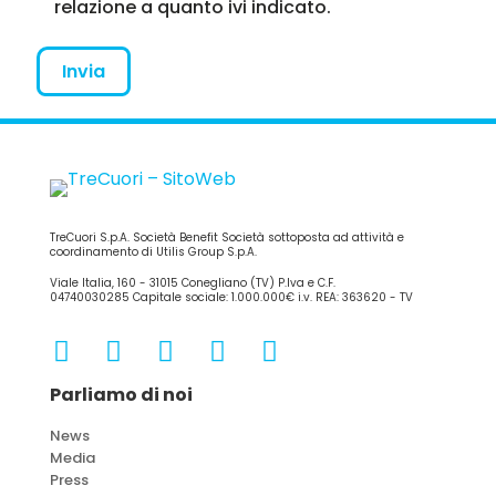
relazione a quanto ivi indicato.
TreCuori S.p.A. Società Benefit Società sottoposta ad attività e
coordinamento di Utilis Group S.p.A.
Viale Italia, 160 - 31015 Conegliano (TV) P.Iva e C.F.
04740030285 Capitale sociale: 1.000.000€ i.v. REA: 363620 - TV
Parliamo di noi
News
Media
Press