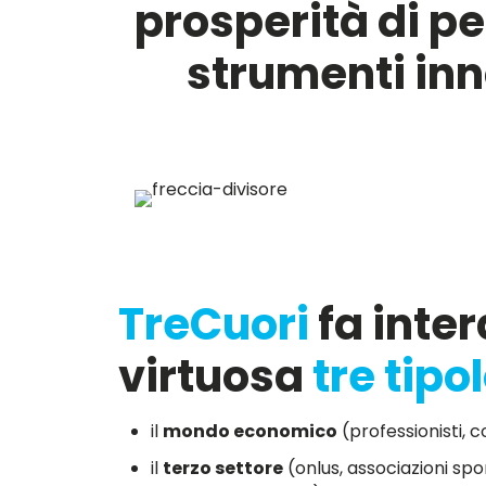
prosperità di pe
strumenti inn
TreCuori
fa inte
virtuosa
tre tipo
il
mondo economico
(professionisti, c
il
terzo settore
(onlus, associazioni spor