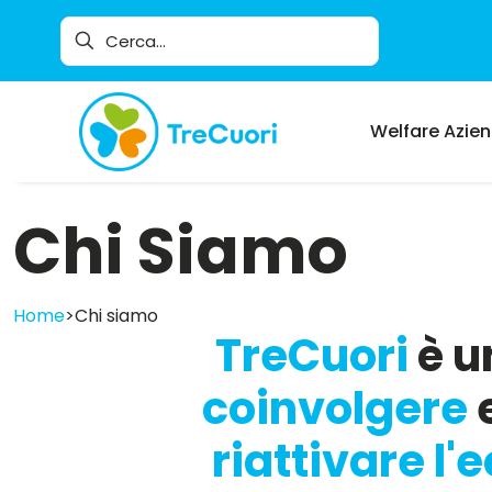
Welfare Azie
Chi Siamo
Home
>
Chi siamo
TreCuori
è u
coinvolgere
e
riattivare l'