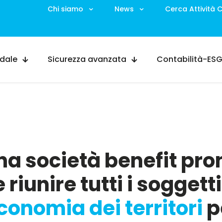
Chi siamo
News
Cerca Attività
ndale
Sicurezza avanzata
Contabilità-ES
na società benefit pron
 riunire tutti i soggett
economia dei territori
p