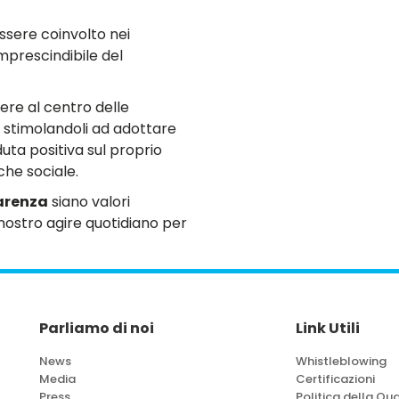
sere coinvolto nei
prescindibile del
re al centro delle
t, stimolandoli ad adottare
ta positiva sul proprio
che sociale.
arenza
siano valori
l nostro agire quotidiano per
Parliamo di noi
Link Utili
News
Whistleblowing
Media
Certificazioni
Press
Politica della Qua