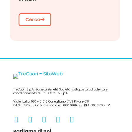
Cerca
TreCuori S.p.A. Società Benefit Società sottoposta ad attività e
coordinamento di Utilis Group S.p.A.
Viale Italia, 160 - 31015 Conegliano (TV) P.Iva e C.F.
04740030285 Capitale sociale: 1.000.000€ i.v. REA: 363620 - TV
Parliamo di noi