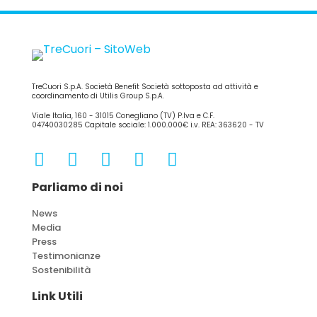
TreCuori S.p.A. Società Benefit Società sottoposta ad attività e
coordinamento di Utilis Group S.p.A.
Viale Italia, 160 - 31015 Conegliano (TV) P.Iva e C.F.
04740030285 Capitale sociale: 1.000.000€ i.v. REA: 363620 - TV
Parliamo di noi
News
Media
Press
Testimonianze
Sostenibilità
Link Utili