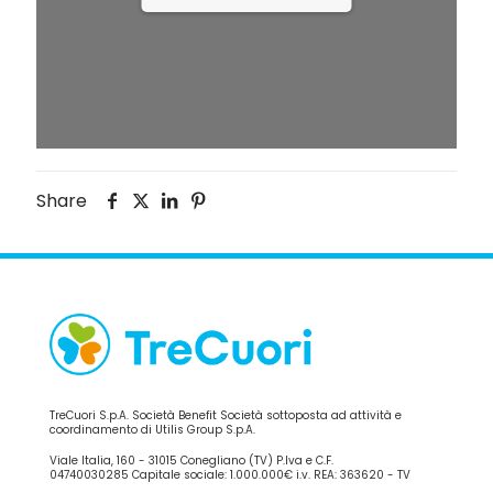
Share
TreCuori S.p.A. Società Benefit Società sottoposta ad attività e
coordinamento di Utilis Group S.p.A.
Viale Italia, 160 - 31015 Conegliano (TV) P.Iva e C.F.
04740030285 Capitale sociale: 1.000.000€ i.v. REA: 363620 - TV