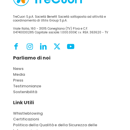
TreCuori S.p.A. Società Benefit Società sottoposta ad attività e
coordinamento di Utilis Group S.p.A.
Viale Italia, 160 - 31015 Conegliano (TV) P.Iva e C.F.
04740030285 Capitale sociale: 1.000.000€ i.v. REA: 363620 - TV
Parliamo di noi
News
Media
Press
Testimonianze
Sostenibilità
Link Utili
Whistleblowing
Certificazioni
Politica della Qualità e della Sicurezza delle