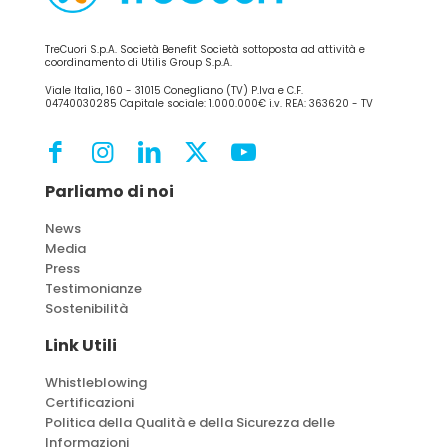
TreCuori S.p.A. Società Benefit Società sottoposta ad attività e
coordinamento di Utilis Group S.p.A.
Viale Italia, 160 - 31015 Conegliano (TV) P.Iva e C.F.
04740030285 Capitale sociale: 1.000.000€ i.v. REA: 363620 - TV
Parliamo di noi
News
Media
Press
Testimonianze
Sostenibilità
Link Utili
Whistleblowing
Certificazioni
Politica della Qualità e della Sicurezza delle
Informazioni